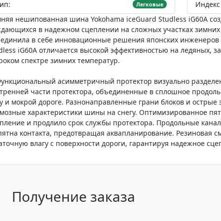
ип:
Индекс 
Легковые
няя нешипованная шина Yokohama iceGuard Studless iG60A соз
дающихся в надежном сцеплении на сложных участках зимних д
единила в себе инновационные решения японских инженеров и
dless iG60A отличается высокой эффективностью на ледяных, 
оком спектре зимних температур.
ункциональный асимметричный протектор визуально разделе
тренней части протектора, объединенные в сплошное продоль
у и мокрой дороге. Разнонаправленные грани блоков и острые
мозные характеристики шины на снегу. Оптимизированное пят
пление и продлило срок службы протектора. Продольные каналы
пятна контакта, предотвращая аквапланирование. Резиновая с
аточную влагу с поверхности дороги, гарантируя надежное сце
Получение заказа