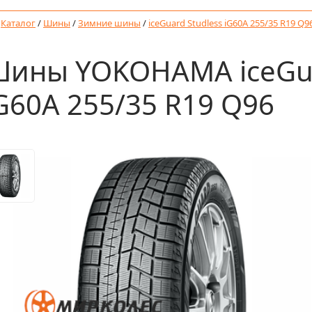
/
Каталог
/
Шины
/
Зимние шины
/
iceGuard Studless iG60A 255/35 R19 Q9
ины YOKOHAMA iceGua
G60A 255/35 R19 Q96