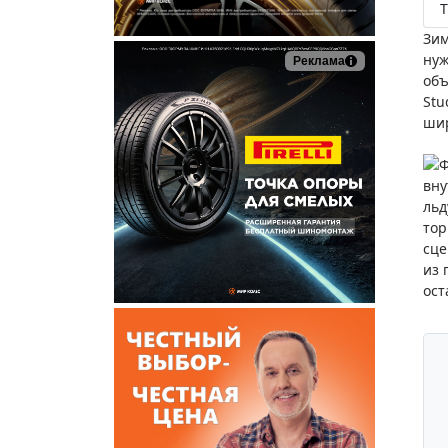
Т
Зим
нуж
Реклама
объ
Stu
шир
Ф
вну
льд
тор
сце
из 
ост