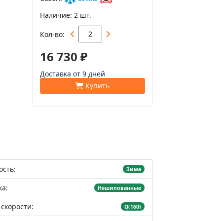
Наличие
2 шт.
Кол-во
16 730 ₽
Доставка от 9 дней
Купить
ость:
Зима
а:
Нешипованные
скорости:
Q(160)