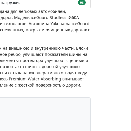
нагрузки:
96
дана для легковых автомобилей,
орог. Модель iceGuard Studless iG60A
 технологов. Автошина Yokohama iceGuard
заснеженных, мокрых и очищенных дорогах в
н на внешнюю и внутреннюю части. Блоки
ное ребро, улучшают показатели шины на
 элементы протектора улучшают сцепные и
но контакта шины с дорогой улучшило
 и сеть канавок оперативно отводят воду
месь Premium Water Absorbing впитывает
пление с жесткой поверхностью дороги.