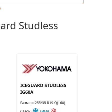
6
rd Studless
ICEGUARD STUDLESS
IG60A
Размер
255/35 R19 Q(160)
зима
Сезон