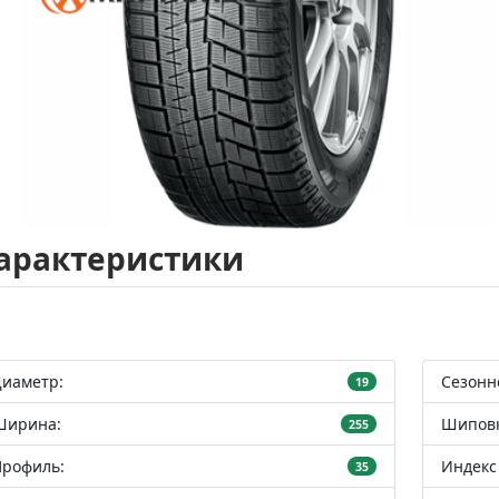
арактеристики
Диаметр:
Сезонн
19
Ширина:
Шиповк
255
Профиль:
Индекс 
35