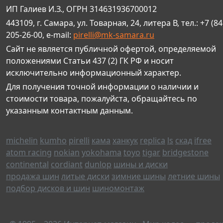
ИП Галиев И.З., ОГРН 314631936700012
443109, г. Самара, ул. Товарная, 24, литера В, тел.: +7 (84
205-26-00, e-mail:
pirelli@mk-samara.ru
Сайт не является публичной офертой, определяемой
положениями Статьи 437 (2) ГК РФ и носит
исключительно информационный характер.
Для получения точной информации о наличии и
стоимости товара, пожалуйста, обращайтесь по
указанным контактным данным.
michelin
kumho
pirelli
кама
ханкук
replica
ls
скад
ifree
atom racing
nokian
yokohama
toyo
tigar
bridgestone
continental
cordiant
dunlop
шины и диски
продажа шин
литые диски
зимние шины
летние шины
подбор дисков и шин
шиномонтаж