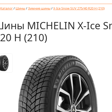
/
Каталог
/
Шины
/
Зимние шины
/
X-Ice Snow SUV 275/40 R20 H (210)
ины MICHELIN X-Ice S
20 H (210)