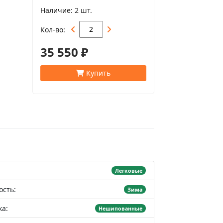
Наличие
2 шт.
Кол-во
35 550 ₽
Купить
Легковые
ость:
Зима
а:
Нешипованные