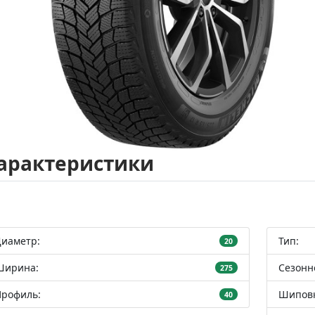
арактеристики
Диаметр:
Тип:
20
Ширина:
Сезонн
275
Профиль:
Шиповк
40