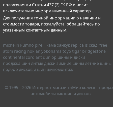
положениями Статьи 437 (2) ГК РФ и носит
исключительно информационный характер.
Для получения точной информации о наличии и
стоимости товара, пожалуйста, обращайтесь по
указанным контактным данным.
michelin
kumho
pirelli
кама
ханкук
replica
ls
скад
ifree
atom racing
nokian
yokohama
toyo
tigar
bridgestone
continental
cordiant
dunlop
шины и диски
продажа шин
литые диски
зимние шины
летние шины
подбор дисков и шин
шиномонтаж
© 1995—2026 Интернет-магазин «Мир колес» – прода
автомобильных шин и дисков