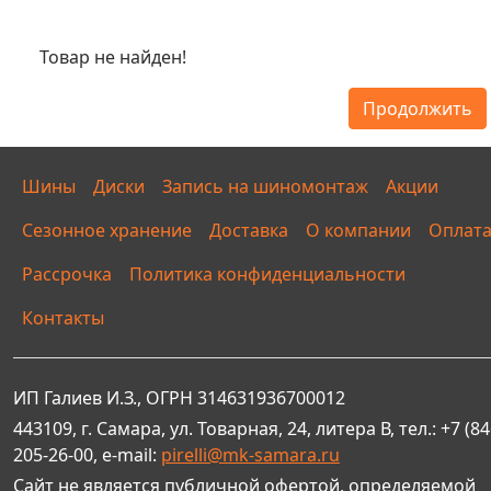
Товар не найден!
Продолжить
Шины
Диски
Запись на шиномонтаж
Акции
Сезонное хранение
Доставка
О компании
Оплат
Рассрочка
Политика конфиденциальности
Контакты
ИП Галиев И.З., ОГРН 314631936700012
443109, г. Самара, ул. Товарная, 24, литера В, тел.: +7 (84
205-26-00, e-mail:
pirelli@mk-samara.ru
Сайт не является публичной офертой, определяемой