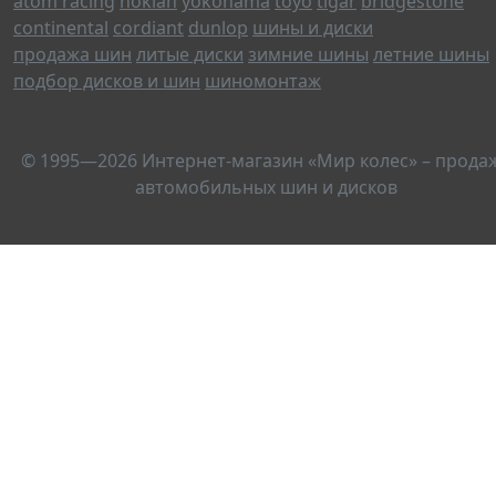
atom racing
nokian
yokohama
toyo
tigar
bridgestone
continental
cordiant
dunlop
шины и диски
продажа шин
литые диски
зимние шины
летние шины
подбор дисков и шин
шиномонтаж
© 1995—2026 Интернет-магазин «Мир колес» – прода
автомобильных шин и дисков