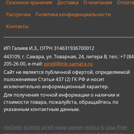
Сезонное хранение
Доставка
О компании
Оплат
Рассрочка
Политика конфиденциальности
Контакты
ИП Галиев И.З., ОГРН 314631936700012
443109, г. Самара, ул. Товарная, 24, литера В, тел.: +7 (84
205-26-00, e-mail:
pirelli@mk-samara.ru
Сайт не является публичной офертой, определяемой
положениями Статьи 437 (2) ГК РФ и носит
исключительно информационный характер.
Для получения точной информации о наличии и
стоимости товара, пожалуйста, обращайтесь по
указанным контактным данным.
michelin
kumho
pirelli
кама
ханкук
replica
ls
скад
ifree