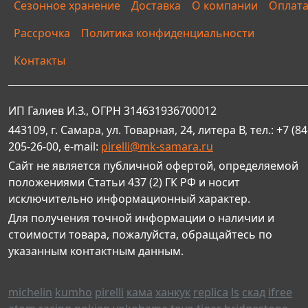
Сезонное хранение
Доставка
О компании
Оплат
Рассрочка
Политика конфиденциальности
Контакты
ИП Галиев И.З., ОГРН 314631936700012
443109, г. Самара, ул. Товарная, 24, литера В, тел.: +7 (84
205-26-00, e-mail:
pirelli@mk-samara.ru
Сайт не является публичной офертой, определяемой
положениями Статьи 437 (2) ГК РФ и носит
исключительно информационный характер.
Для получения точной информации о наличии и
стоимости товара, пожалуйста, обращайтесь по
указанным контактным данным.
michelin
kumho
pirelli
кама
ханкук
replica
ls
скад
ifree