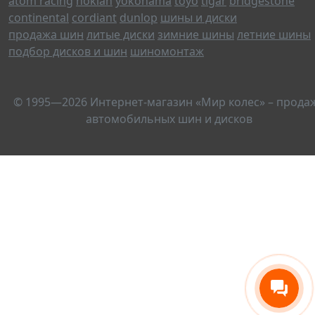
atom racing
nokian
yokohama
toyo
tigar
bridgestone
continental
cordiant
dunlop
шины и диски
продажа шин
литые диски
зимние шины
летние шины
подбор дисков и шин
шиномонтаж
© 1995—2026 Интернет-магазин «Мир колес» – прода
автомобильных шин и дисков