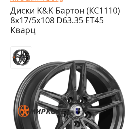
Диски K&K Бартон (КС1110)
8x17/5x108 D63.35 ET45
Кварц