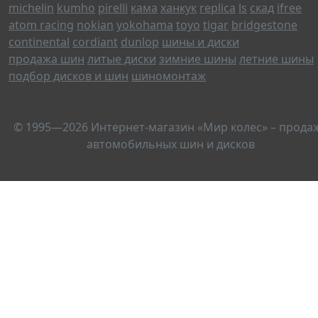
michelin
kumho
pirelli
кама
ханкук
replica
ls
скад
ifree
atom racing
nokian
yokohama
toyo
tigar
bridgestone
continental
cordiant
dunlop
шины и диски
продажа шин
литые диски
зимние шины
летние шины
подбор дисков и шин
шиномонтаж
© 1995—2026 Интернет-магазин «Мир колес» – прода
автомобильных шин и дисков