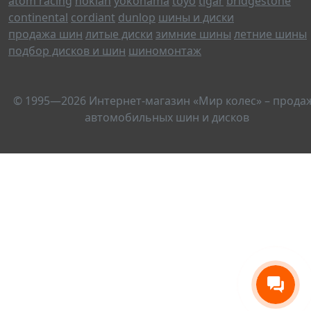
atom racing
nokian
yokohama
toyo
tigar
bridgestone
continental
cordiant
dunlop
шины и диски
продажа шин
литые диски
зимние шины
летние шины
подбор дисков и шин
шиномонтаж
© 1995—2026 Интернет-магазин «Мир колес» – прода
автомобильных шин и дисков