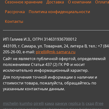
Сезонное хранение
Доставка
О компании
Оплат
Рассрочка
Политика конфиденциальности
Контакты
ИП Галиев И.З., ОГРН 314631936700012
443109, г. Самара, ул. Товарная, 24, литера В, тел.: +7 (84
205-26-00, e-mail:
pirelli@mk-samara.ru
Сайт не является публичной офертой, определяемой
положениями Статьи 437 (2) ГК РФ и носит
исключительно информационный характер.
Для получения точной информации о наличии и
стоимости товара, пожалуйста, обращайтесь по
указанным контактным данным.
michelin
kumho
pirelli
кама
ханкук
replica
ls
скад
ifree