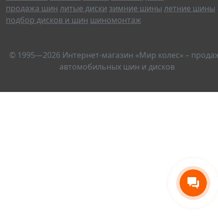
продажа шин
литые диски
зимние шины
летние шины
подбор дисков и шин
шиномонтаж
© 1995—2026 Интернет-магазин «Мир колес» – прода
автомобильных шин и дисков