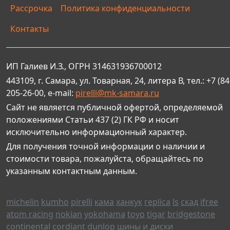
Рассрочка
Политика конфиденциальности
Контакты
ИП Галиев И.З., ОГРН 314631936700012
443109, г. Самара, ул. Товарная, 24, литера В, тел.: +7 (84
205-26-00, e-mail:
pirelli@mk-samara.ru
Сайт не является публичной офертой, определяемой
положениями Статьи 437 (2) ГК РФ и носит
исключительно информационный характер.
Для получения точной информации о наличии и
стоимости товара, пожалуйста, обращайтесь по
указанным контактным данным.
michelin
kumho
pirelli
кама
ханкук
replica
ls
скад
ifree
atom racing
nokian
yokohama
toyo
tigar
bridgestone
continental
cordiant
dunlop
шины и диски