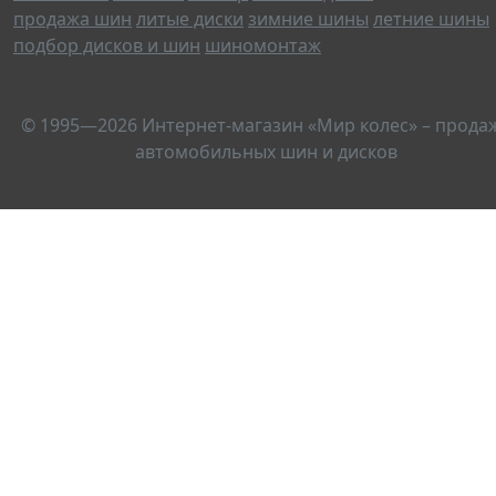
продажа шин
литые диски
зимние шины
летние шины
подбор дисков и шин
шиномонтаж
© 1995—2026 Интернет-магазин «Мир колес» – прода
автомобильных шин и дисков