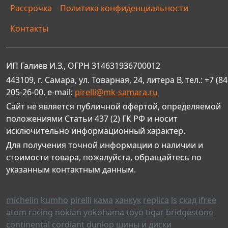
Рассрочка
Политика конфиденциальности
Контакты
ИП Галиев И.З., ОГРН 314631936700012
443109, г. Самара, ул. Товарная, 24, литера В, тел.: +7 (84
205-26-00, e-mail:
pirelli@mk-samara.ru
Сайт не является публичной офертой, определяемой
положениями Статьи 437 (2) ГК РФ и носит
исключительно информационный характер.
Для получения точной информации о наличии и
стоимости товара, пожалуйста, обращайтесь по
указанным контактным данным.
michelin
kumho
pirelli
кама
ханкук
replica
ls
скад
ifree
atom racing
nokian
yokohama
toyo
tigar
bridgestone
continental
cordiant
dunlop
шины и диски