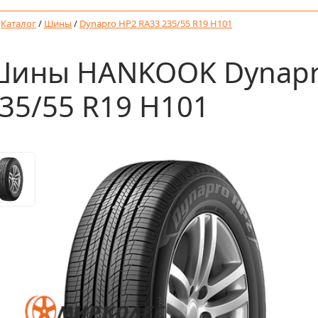
/
Каталог
/
Шины
/
Dynapro HP2 RA33 235/55 R19 H101
ины HANKOOK Dynapr
35/55 R19 H101