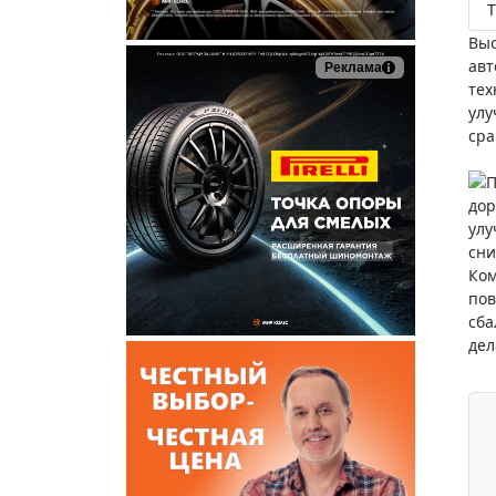
Т
Вы
авт
Реклама
тех
ул
сра
П
дор
улу
сни
Ком
пов
сба
дел