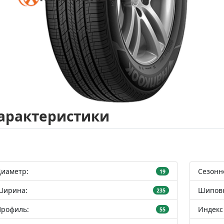
арактеристики
Диаметр:
Сезонн
19
Ширина:
Шиповк
235
Профиль:
Индекс 
55