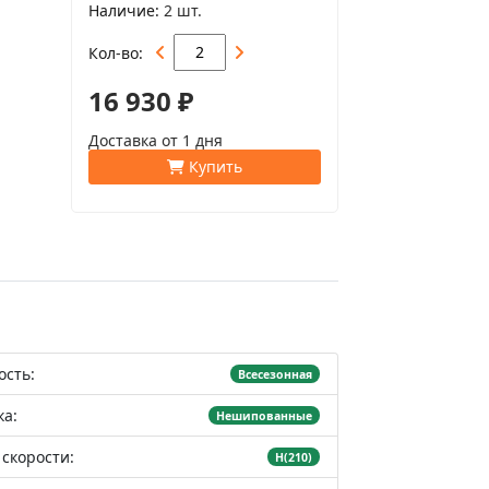
Наличие
2 шт.
Кол-во
16 930 ₽
Доставка от 1 дня
Купить
ость:
Всесезонная
а:
Нешипованные
скорости:
H(210)