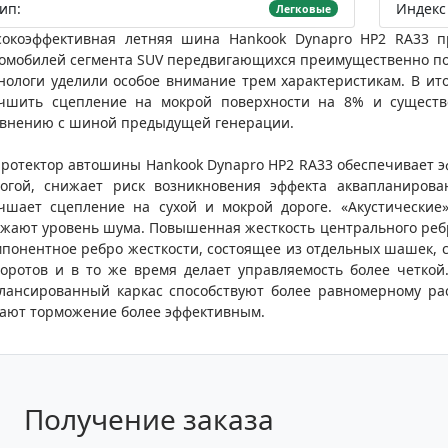
ип:
Индекс 
Легковые
сокоэффективная летняя шина Hankook Dynapro HP2 RA33 
омобилей сегмента SUV передвигающихся преимущественно по
нологи уделили особое внимание трем характеристикам. В ито
учшить сцепление на мокрой поверхности на 8% и существ
внению с шиной предыдущей генерации.
ротектор автошины Hankook Dynapro HP2 RA33 обеспечивает э
огой, снижает риск возникновения эффекта аквапланиров
чшает сцепление на сухой и мокрой дороге. «Акустически
жают уровень шума. Повышенная жесткость центрального ребр
понентное ребро жесткости, состоящее из отдельных шашек,
оротов и в то же время делает управляемость более четко
лансированный каркас способствуют более равномерному ра
ают торможение более эффективным.
Получение заказа