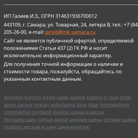
ИП Галиев И.З., ОГРН 314631936700012
443109, г. Самара, ул. Товарная, 24, литера В, тел.: +7 (84
205-26-00, e-mail:
pirelli@mk-samara.ru
Сайт не является публичной офертой, определяемой
положениями Статьи 437 (2) ГК РФ и носит
исключительно информационный характер.
Для получения точной информации о наличии и
стоимости товара, пожалуйста, обращайтесь по
указанным контактным данным.
michelin
kumho
pirelli
кама
ханкук
replica
ls
скад
ifree
atom racing
nokian
yokohama
toyo
tigar
bridgestone
continental
cordiant
dunlop
шины и диски
продажа шин
литые диски
зимние шины
летние шины
подбор дисков и шин
шиномонтаж