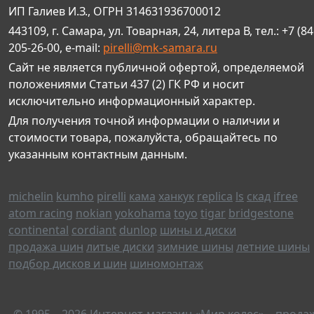
ИП Галиев И.З., ОГРН 314631936700012
443109, г. Самара, ул. Товарная, 24, литера В, тел.: +7 (84
205-26-00, e-mail:
pirelli@mk-samara.ru
Сайт не является публичной офертой, определяемой
положениями Статьи 437 (2) ГК РФ и носит
исключительно информационный характер.
Для получения точной информации о наличии и
стоимости товара, пожалуйста, обращайтесь по
указанным контактным данным.
michelin
kumho
pirelli
кама
ханкук
replica
ls
скад
ifree
atom racing
nokian
yokohama
toyo
tigar
bridgestone
continental
cordiant
dunlop
шины и диски
продажа шин
литые диски
зимние шины
летние шины
подбор дисков и шин
шиномонтаж
© 1995—2026 Интернет-магазин «Мир колес» – прода