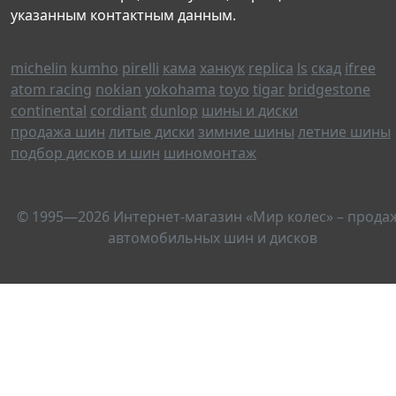
указанным контактным данным.
michelin
kumho
pirelli
кама
ханкук
replica
ls
скад
ifree
atom racing
nokian
yokohama
toyo
tigar
bridgestone
continental
cordiant
dunlop
шины и диски
продажа шин
литые диски
зимние шины
летние шины
подбор дисков и шин
шиномонтаж
© 1995—2026 Интернет-магазин «Мир колес» – прода
автомобильных шин и дисков