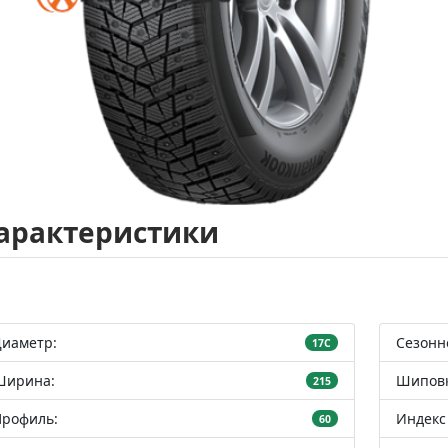
арактеристики
Диаметр:
Сезонн
17C
Ширина:
Шиповк
215
Профиль:
Индекс 
60