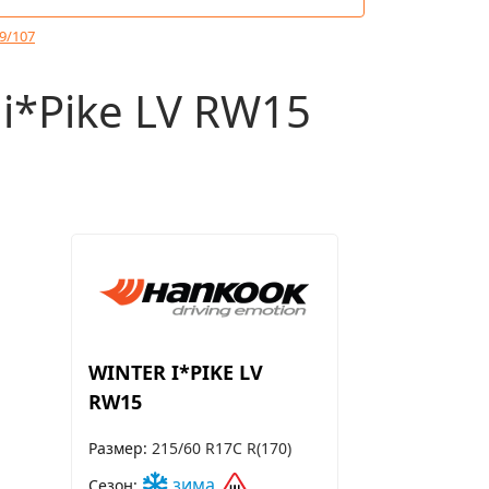
09/107
*Pike LV RW15
WINTER I*PIKE LV
RW15
Размер
215/60 R17C R(170)
зима
Сезон