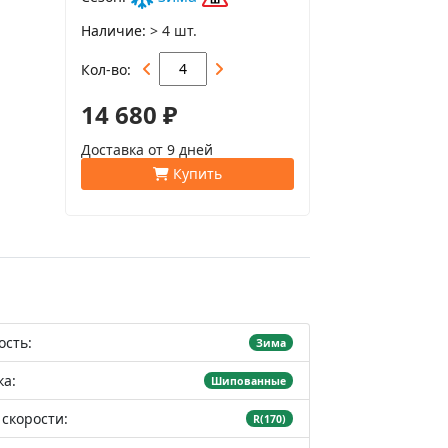
Наличие
> 4 шт.
Кол-во
14 680 ₽
Доставка от 9 дней
Купить
ость:
Зима
а:
Шипованные
скорости:
R(170)