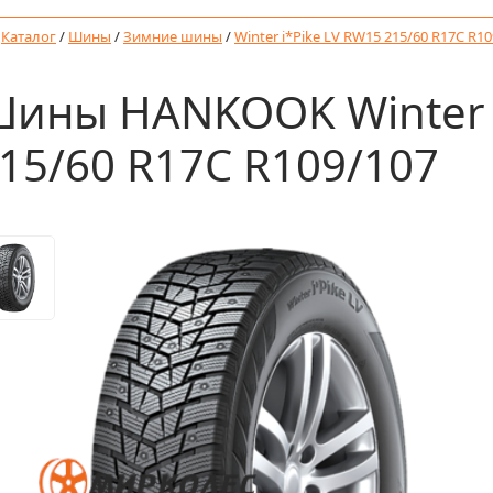
/
Каталог
/
Шины
/
Зимние шины
/
Winter i*Pike LV RW15 215/60 R17C R1
ины HANKOOK Winter i
15/60 R17C R109/107