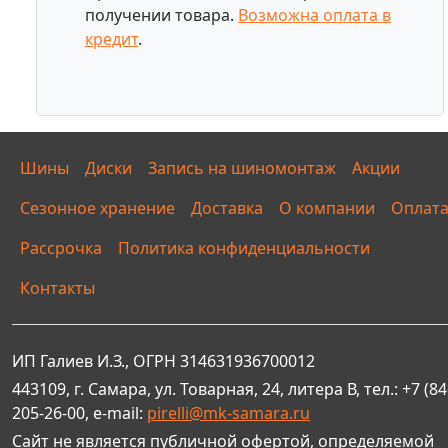
получении товара.
Возможна оплата в
кредит
.
Шины
Диски
Запись на шиномонтаж
Акции
Сезонное хранение
Доставка
О компании
Оплат
Рассрочка
Политика конфиденциальности
Контакты
ИП Галиев И.З., ОГРН 314631936700012
443109, г. Самара, ул. Товарная, 24, литера В, тел.: +7 (84
205-26-00, e-mail:
pirelli@mk-samara.ru
Сайт не является публичной офертой, определяемой