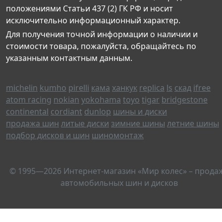
положениями Статьи 437 (2) ГК РФ и носит
исключительно информационный характер.
Для получения точной информации о наличии и
стоимости товара, пожалуйста, обращайтесь по
указанным контактным данным.
michelin
kumho
pirelli
кама
ханкук
replica
ls
скад
ifree
atom racing
nokian
yokohama
toyo
tigar
bridgestone
continental
cordiant
dunlop
шины и диски
продажа шин
литые диски
зимние шины
летние шины
подбор дисков и шин
шиномонтаж
© 1995—2026 Интернет-магазин «Мир колес» – прода
автомобильных шин и дисков